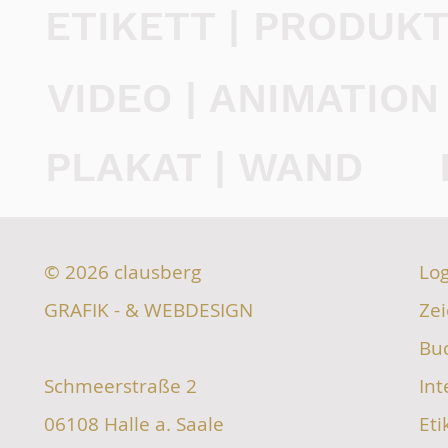
ETIKETT | PRODUK
VIDEO | ANIMATION
PLAKAT | WAND
© 2026
clausberg
Log
GRAFIK - & WEBDESIGN
Zei
Bu
Schmeerstraße 2
Int
06108 Halle a. Saale
Eti