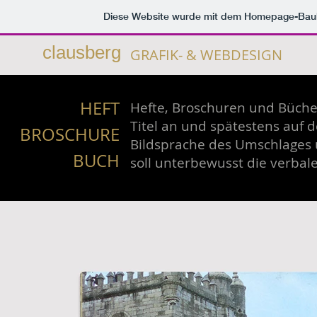
Diese Website wurde mit dem Homepage-Bau
clausberg
GRAFIK- & WEBDESIGN
HEFT
Hefte, Broschuren und Bücher
Titel an und spätestens auf d
BROSCHURE
Bildsprache des Umschlages 
BUCH
soll unterbewusst die verbal