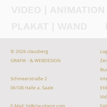
VIDEO | ANIMATION
PLAKAT | WAND
© 2026
clausberg
Log
GRAFIK - & WEBDESIGN
Zei
Bu
Schmeerstraße 2
Int
06108 Halle a. Saale
Eti
Vid
E-Mail: hi@clausberg.com
Fal