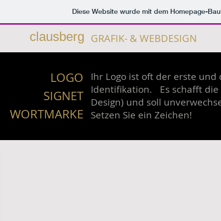
Diese Website wurde mit dem Homepage-Bau
clausberg
GRAFIK- & WEBDESIGN
LOGO
Ihr Logo ist oft der erste u
Identifikation. Es schafft di
SIGNET
Design) und soll unverwechse
WORT
MARKE
Setzen Sie ein Zeichen!